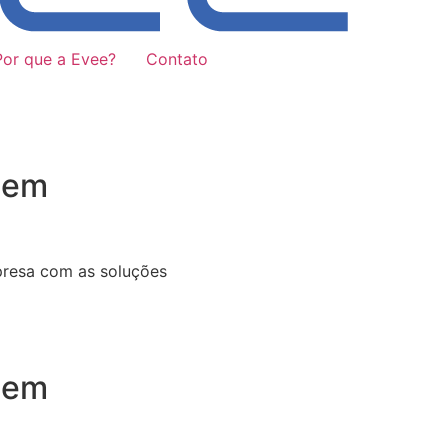
Por que a Evee?
Contato
 em
presa com as soluções
 em