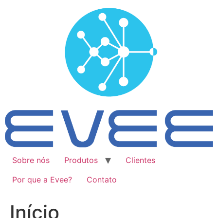
Ir
para
o
conteúdo
Sobre nós
Produtos
Clientes
Por que a Evee?
Contato
Início