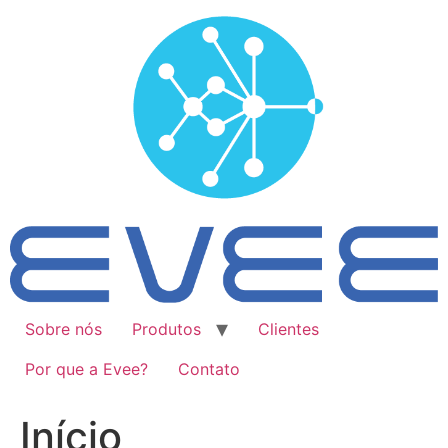
Ir
para
o
conteúdo
Sobre nós
Produtos
Clientes
Por que a Evee?
Contato
Início