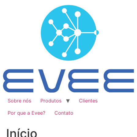
Ir
para
o
conteúdo
Sobre nós
Produtos
Clientes
Por que a Evee?
Contato
Início