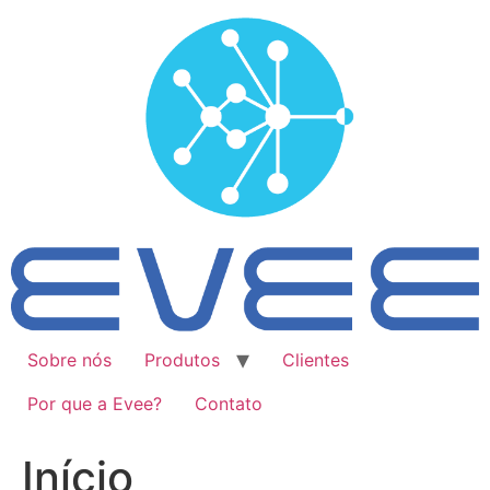
Ir
para
o
conteúdo
Sobre nós
Produtos
Clientes
Por que a Evee?
Contato
Início