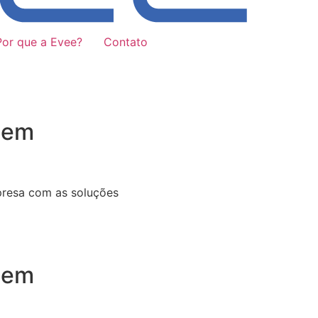
Por que a Evee?
Contato
 em
presa com as soluções
 em