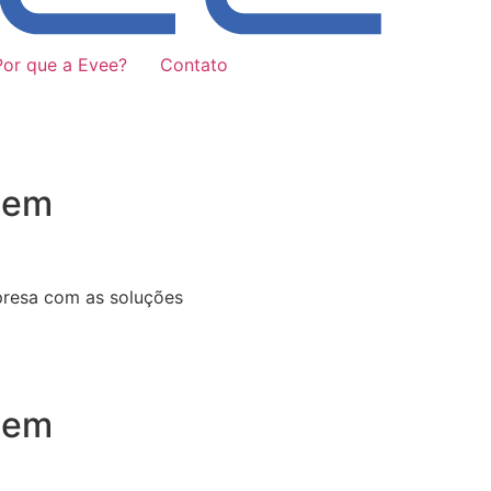
Por que a Evee?
Contato
 em
presa com as soluções
 em