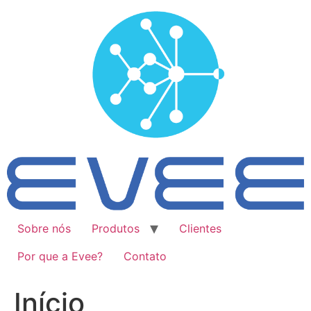
Ir
para
o
conteúdo
Sobre nós
Produtos
Clientes
Por que a Evee?
Contato
Início