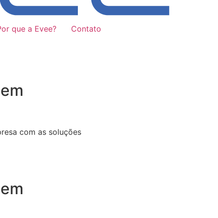
Por que a Evee?
Contato
 em
presa com as soluções
 em