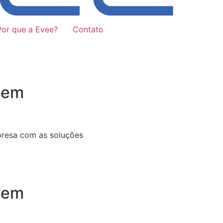
Por que a Evee?
Contato
 em
presa com as soluções
 em