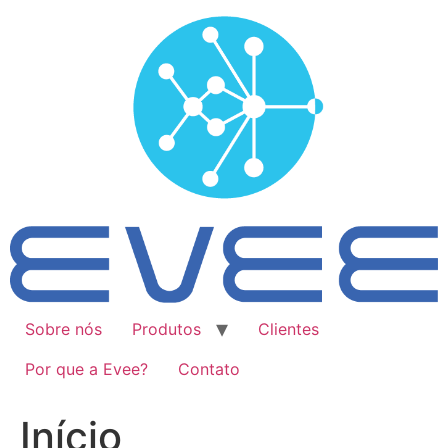
Ir
para
o
conteúdo
Sobre nós
Produtos
Clientes
Por que a Evee?
Contato
Início