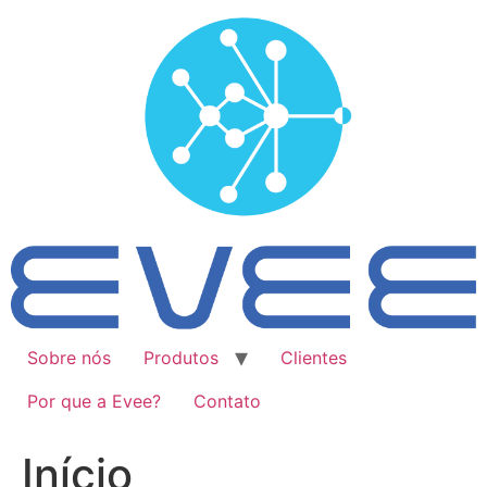
Ir
para
o
conteúdo
Sobre nós
Produtos
Clientes
Por que a Evee?
Contato
Início