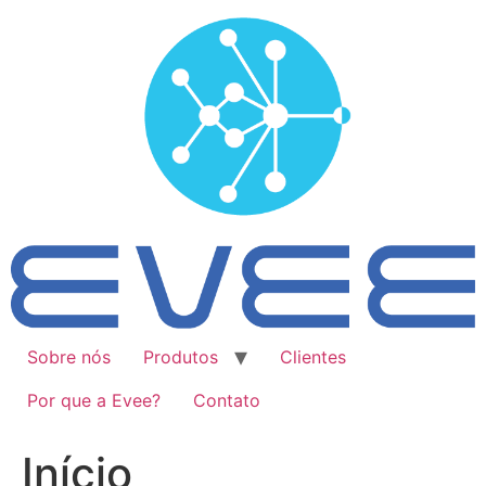
Ir
para
o
conteúdo
Sobre nós
Produtos
Clientes
Por que a Evee?
Contato
Início