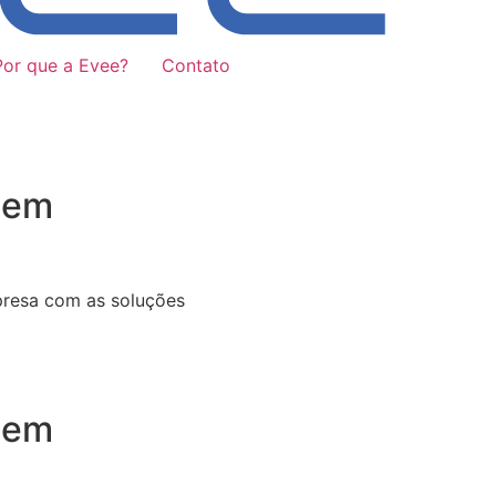
Por que a Evee?
Contato
 em
presa com as soluções
 em