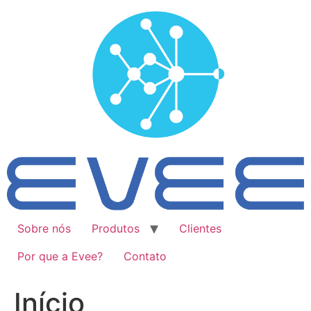
Ir
para
o
conteúdo
Sobre nós
Produtos
Clientes
Por que a Evee?
Contato
Início