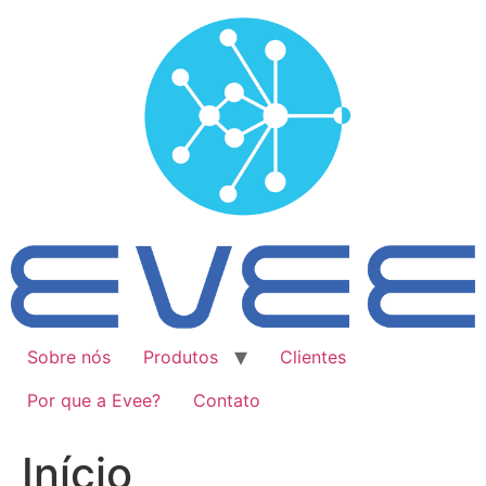
Ir
para
o
conteúdo
Sobre nós
Produtos
Clientes
Por que a Evee?
Contato
Início