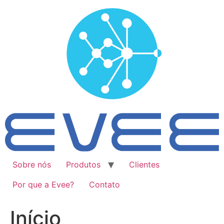
Ir
para
o
conteúdo
Sobre nós
Produtos
Clientes
Por que a Evee?
Contato
Início