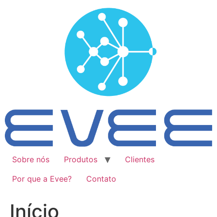
Ir
para
o
conteúdo
Sobre nós
Produtos
Clientes
Por que a Evee?
Contato
Início