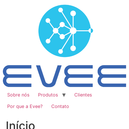
Ir
para
o
conteúdo
Sobre nós
Produtos
Clientes
Por que a Evee?
Contato
Início