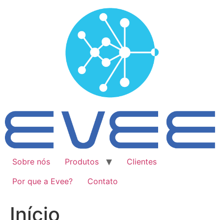
Ir
para
o
conteúdo
Sobre nós
Produtos
Clientes
Por que a Evee?
Contato
Início