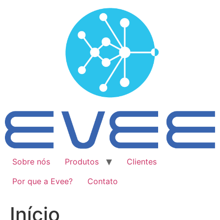
Ir
para
o
conteúdo
Sobre nós
Produtos
Clientes
Por que a Evee?
Contato
Início