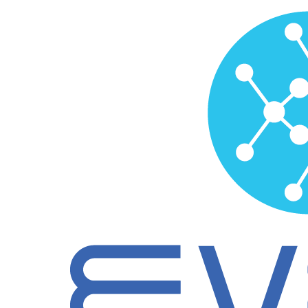
Ir
para
o
conteúdo