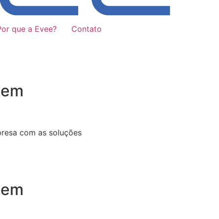
Por que a Evee?
Contato
 em
presa com as soluções
 em