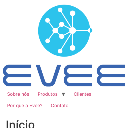
Ir
para
o
conteúdo
Sobre nós
Produtos
Clientes
Por que a Evee?
Contato
Início