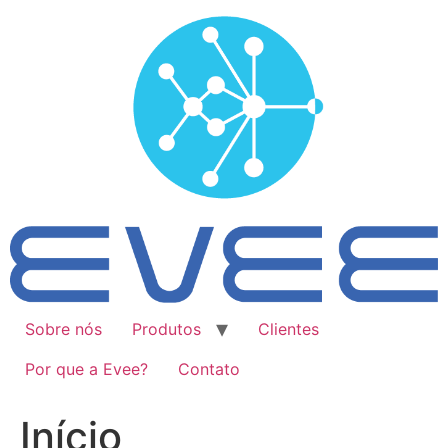
Ir
para
o
conteúdo
Sobre nós
Produtos
Clientes
Por que a Evee?
Contato
Início