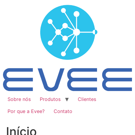
Ir
para
o
conteúdo
Sobre nós
Produtos
Clientes
Por que a Evee?
Contato
Início