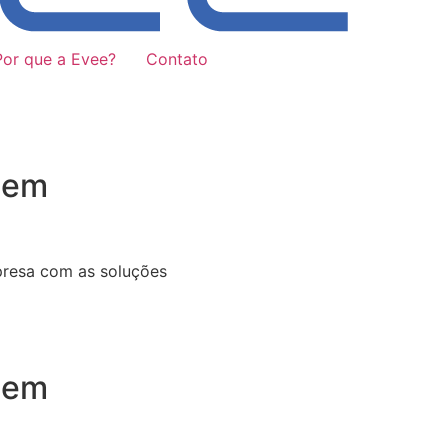
Por que a Evee?
Contato
 em
presa com as soluções
 em