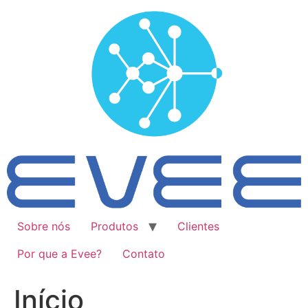
Ir
para
o
conteúdo
Sobre nós
Produtos
Clientes
Por que a Evee?
Contato
Início