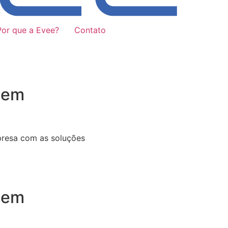
Por que a Evee?
Contato
 em
presa com as soluções
 em