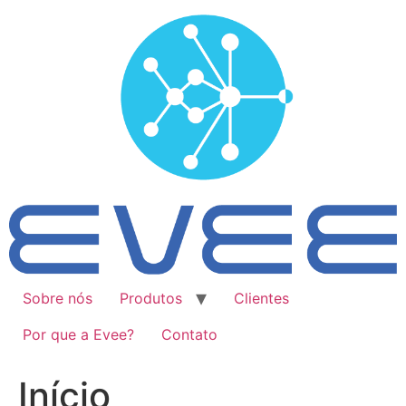
Ir
para
o
conteúdo
Sobre nós
Produtos
Clientes
Por que a Evee?
Contato
Início