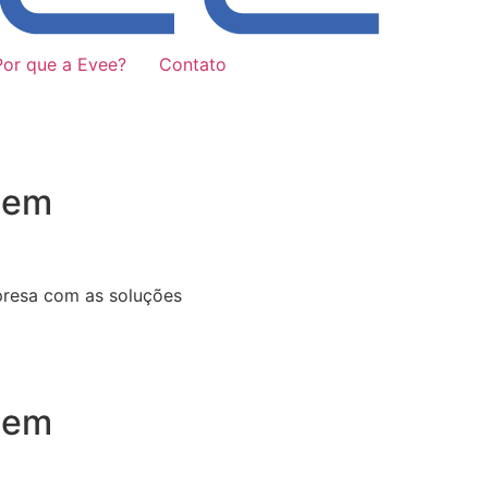
Por que a Evee?
Contato
 em
presa com as soluções
 em