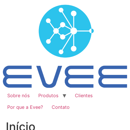
Ir
para
o
conteúdo
Sobre nós
Produtos
Clientes
Por que a Evee?
Contato
Início