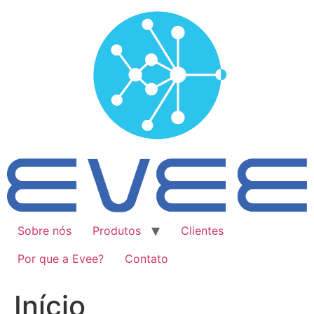
Ir
para
o
conteúdo
Sobre nós
Produtos
Clientes
Por que a Evee?
Contato
Início