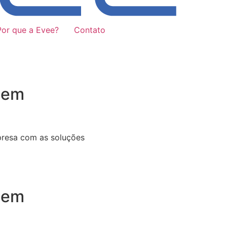
Por que a Evee?
Contato
 em
presa com as soluções
 em