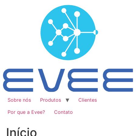
Ir
para
o
conteúdo
Sobre nós
Produtos
Clientes
Por que a Evee?
Contato
Início