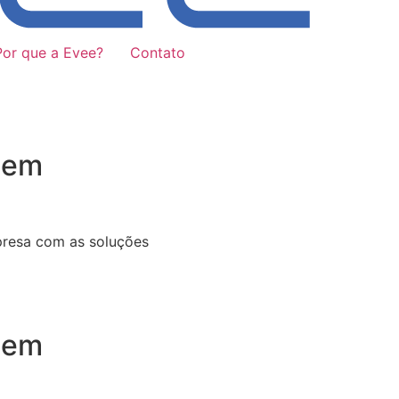
Por que a Evee?
Contato
 em
presa com as soluções
 em